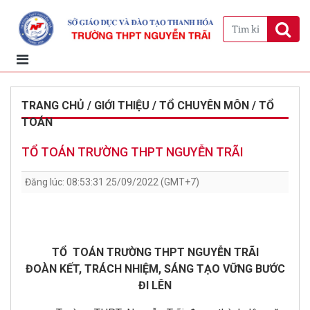
TRANG CHỦ / GIỚI THIỆU / TỔ CHUYÊN MÔN / TỔ
TOÁN
TỔ TOÁN TRƯỜNG THPT NGUYỄN TRÃI
Đăng lúc: 08:53:31 25/09/2022 (GMT+7)
TỔ TOÁN TRƯỜNG THPT NGUYỄN TRÃI
ĐOÀN KẾT, TRÁCH NHIỆM, SÁNG TẠO VỮNG BƯỚC
ĐI LÊN