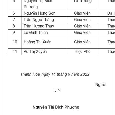
5
Nguyễn Thị Bích
Tổ Trưởng
Thạ
Phượng
6
Nguyễn Hồng Sơn
Giáo viên
Đại
7
Trần Ngọc Thắng
Giáo viên
Thạ
8
Trần Hương Thủy
Giáo viên
Thạ
9
Lê Đình Thịnh
Giáo viên
Thạ
10
Hoàng Thị Xuân
Giáo viên
Thạ
11
Vũ Thị Xuyến
Hiệu Phó
Thạ
Thanh Hóa, ngày 14 tháng 9 năm 2022
Người
viết
Nguyễn Thị Bích Phượng