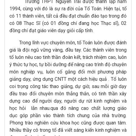
Trường THPT Nguyễn Trãi được thành lập năm
1994, cùng với đó là sự ra đời của Tổ Toán.
Hiện tại, tổ
có 11 thành viên, tất cả đều đạt chuẩn đào tạo trong đó
có 08 Thạc Sĩ (có 01 đồng chí đang học Thạc sĩ), 02
đồng chí đạt giáo viên dạy giỏi cấp tỉnh.
Trong lĩnh vực chuyên môn, tổ Toán luôn được đánh
giá là đội ngũ vững vàng, đều tay.
Các thành viên trong
tổ luôn nêu cao tinh thần đoàn kết, trách nhiệm cao, luôn
ý thức tự học, tự bồi dưỡng để nâng cao trình độ chuyên
môn nghiệp vụ, luôn cố gắng đổi mới phương pháp
giảng dạy, ứng dụng CNTT một cách hiệu quả . T
ổ luôn
coi trọng công tác thao giảng, dự giờ, sau mỗi giờ dạy
đều trao đổi chuyên môn thẳng thắn, có tinh thần xây
dựng cao để người dạy, người dự rút kinh nghiệm và
học hỏi lẫn nhau.
qua đó nâng cao chất lượng giáo
dục góp phần vào thành tích chung của nhà trường.
Phong trào nghiên cứu khoa học cũng được quan tâm.
Nhiều thầy cô trong tổ đã viết sáng kiến kinh nghiệm và