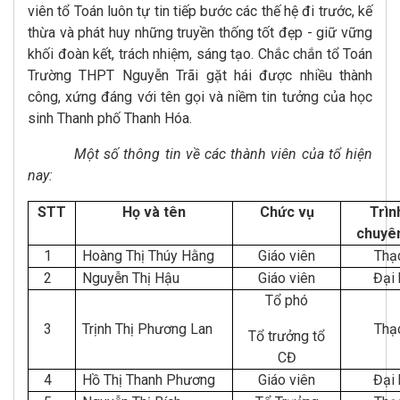
viên tổ Toán luôn tự tin tiếp bước các thế hệ đi trước, kế
thừa và phát huy những truyền thống tốt đẹp - giữ vững
khối đoàn kết, trách nhiệm, sáng tạo. Chắc chắn tổ Toán
Trường THPT Nguyễn Trãi gặt hái được nhiều thành
công, xứng đáng với tên gọi và niềm tin tưởng của học
sinh Thanh phố Thanh Hóa.
Một số thông tin về các thành viên của tổ hiện
nay:
STT
Họ và tên
Chức vụ
Trìn
chuyê
1
Hoàng Thị Thúy Hằng
Giáo viên
Thạ
2
Nguyễn Thị Hậu
Giáo viên
Đại
Tổ phó
3
Trịnh Thị Phương Lan
Thạ
Tổ trưởng tổ
CĐ
4
Hồ Thị Thanh Phương
Giáo viên
Đại