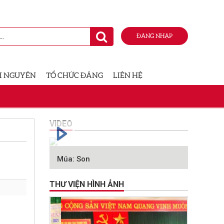
ĐĂNG NHẬP
I NGUYÊN
TỔ CHỨC ĐẢNG
LIÊN HỆ
VIDEO
Múa: Son
THƯ VIỆN HÌNH ẢNH