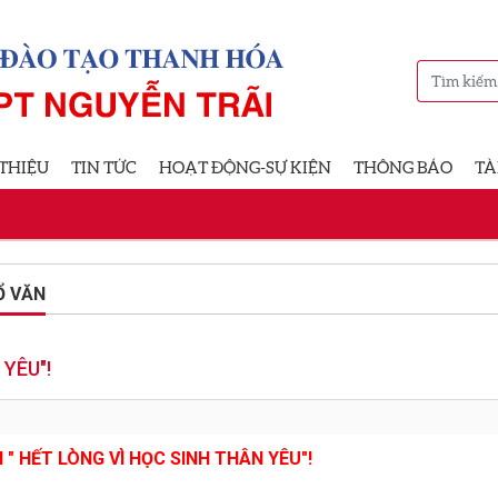
 THIỆU
TIN TỨC
HOẠT ĐỘNG-SỰ KIỆN
THÔNG BÁO
TÀ
Ổ VĂN
YÊU"!
 " HẾT LÒNG VÌ HỌC SINH THÂN YÊU"!