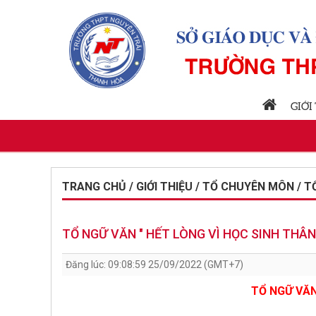
GIỚI
TRANG CHỦ / GIỚI THIỆU / TỔ CHUYÊN MÔN / T
TỔ NGỮ VĂN " HẾT LÒNG VÌ HỌC SINH THÂN 
Đăng lúc: 09:08:59 25/09/2022 (GMT+7)
TỔ NGỮ VĂN