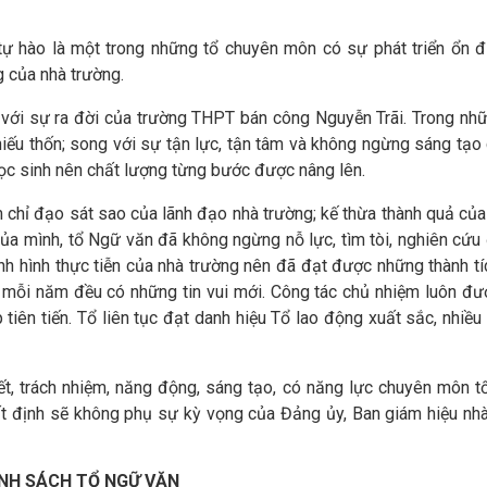
ự hào là một trong những tổ chuyên môn có sự phát triển ổn đ
g của nhà trường.
với sự ra đời của trường THPT bán công Nguyễn Trãi. Trong nh
hiếu thốn; song với sự tận lực, tận tâm và không ngừng sáng tạo
học sinh nên chất lượng từng bước được nâng lên.
hỉ đạo sát sao của lãnh đạo nhà trường; kế thừa thành quả của
của mình, tổ Ngữ văn đã không ngừng nỗ lực, tìm tòi, nghiên cứu
nh hình thực tiễn của nhà trường nên đã đạt được những thành t
rà mỗi năm đều có những tin vui mới. Công tác chủ nhiệm luôn đ
tiên tiến. Tổ liên tục đạt danh hiệu Tổ lao động xuất sắc, nhiều
, trách nhiệm, năng động, sáng tạo, có năng lực chuyên môn t
hất định sẽ không phụ sự kỳ vọng của Đảng ủy, Ban giám hiệu nh
NH SÁCH TỔ NGỮ VĂN