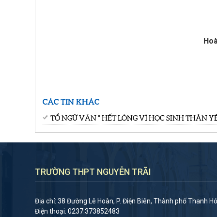
Hoàng Thị H
CÁC TIN KHÁC
TỔ NGỮ VĂN " HẾT LÒNG VÌ HỌC SINH THÂN YÊ
TRƯỜNG THPT NGUYỄN TRÃI
Địa chỉ: 38 Đường Lê Hoàn, P. Điện Biên, Thành phố Thanh H
Điện thoại: 0237.373852483