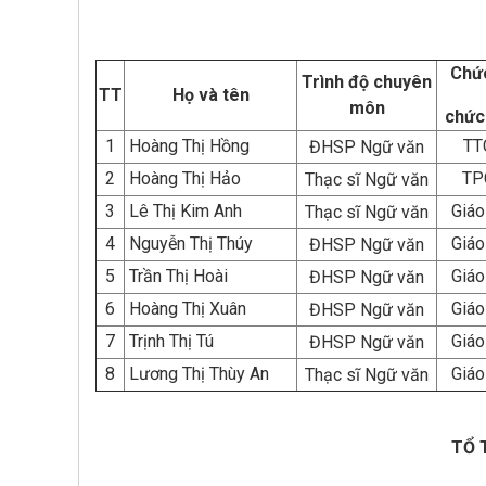
Chức
Trình độ chuyên
TT
Họ và tên
môn
chức
1
Hoàng Thị Hồng
TT
ĐHSP Ngữ văn
2
Hoàng Thị Hảo
TP
Thạc sĩ Ngữ văn
3
Lê Thị Kim Anh
Giáo
Thạc sĩ Ngữ văn
4
Nguyễn Thị Thúy
Giáo
ĐHSP Ngữ văn
5
Trần Thị Hoài
Giáo
ĐHSP Ngữ văn
6
Hoàng Thị Xuân
Giáo
ĐHSP Ngữ văn
7
Trịnh Thị Tú
Giáo
ĐHSP Ngữ văn
8
Lương Thị Thùy An
Giáo
Thạc sĩ Ngữ văn
TỔ TRƯỞNG