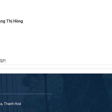
ồng
U"!
óa, Thanh Hoá