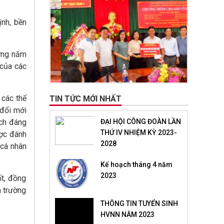
ịnh, bền
ững năm
 của các
 các thế
TIN TỨC MỚI NHẤT
 đổi mới
ích đáng
ĐẠI HỘI CÔNG ĐOÀN LẦN
THỨ IV NHIỆM KỲ 2023-
ược đánh
2028
 cá nhân
Kế hoạch tháng 4 năm
2023
ốt, đồng
à trường
THÔNG TIN TUYỂN SINH
HVNN NĂM 2023